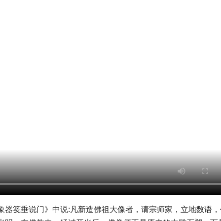
象器笺垂说门》中说:凡新造佛祖大像者，请宗师家，立地数语，