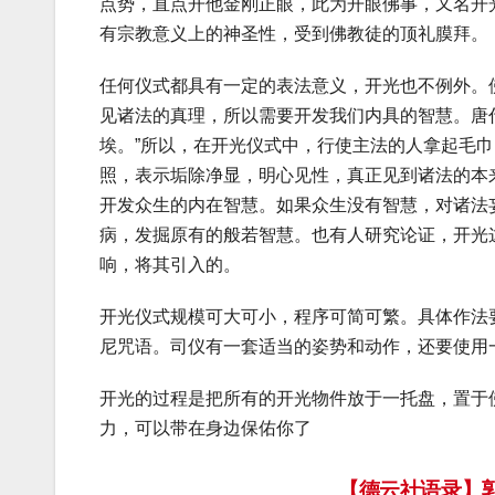
点势，直点开他金刚正眼，此为开眼佛事，又名开
有宗教意义上的神圣性，受到佛教徒的顶礼膜拜。
任何仪式都具有一定的表法意义，开光也不例外。
见诸法的真理，所以需要开发我们内具的智慧。唐
埃。”所以，在开光仪式中，行使主法的人拿起毛
照，表示垢除净显，明心见性，真正见到诸法的本
开发众生的内在智慧。如果众生没有智慧，对诸法
病，发掘原有的般若智慧。也有人研究论证，开光
响，将其引入的。
开光仪式规模可大可小，程序可简可繁。具体作法
尼咒语。司仪有一套适当的姿势和动作，还要使用
开光的过程是把所有的开光物件放于一托盘，置于
力，可以带在身边保佑你了
【德云社语录】