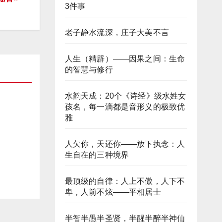
3件事
老子静水流深，庄子大美不言
人生（精辟）——因果之间：生命
的智慧与修行
水韵天成：20个《诗经》级水姓女
孩名，每一滴都是音形义的极致优
雅
人欠你，天还你——放下执念：人
生自在的三种境界
最顶级的自律：人上不傲，人下不
卑，人前不炫——平相居士
半智半愚半圣贤，半醒半醉半神仙