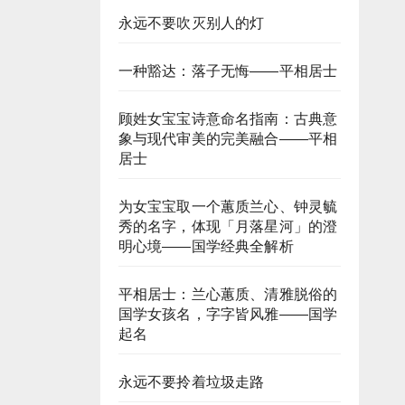
永远不要吹灭别人的灯
一种豁达：落子无悔——平相居士
顾姓女宝宝诗意命名指南：古典意
象与现代审美的完美融合——平相
居士
为女宝宝取一个蕙质兰心、钟灵毓
秀的名字，体现「月落星河」的澄
明心境——国学经典全解析
平相居士：兰心蕙质、清雅脱俗的
国学女孩名，字字皆风雅——国学
起名
永远不要拎着垃圾走路