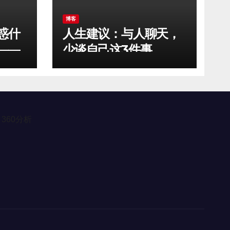
博客
惑什
人生建议：与人聊天，
——
少谈自己这3件事
360分析