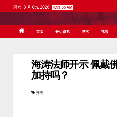
跳
周六. 8 月 8th, 2026
4:53:56 AM
至
内
容
首页
开运商店
博客
视频
海涛法师开示 佩戴
加持吗？
开光