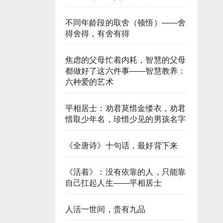
不同年龄段的取舍（顿悟）——舍
得舍得，有舍有得
焦虑的父母忙着内耗，智慧的父母
都做好了这六件事——智慧教养：
六种爱的艺术​
平相居士：劝君莫惜金缕衣，劝君
惜取少年名，珍惜少见的男孩名字
《全唐诗》十句话，最好背下来
《活着》：没有依靠的人，只能靠
自己扛起人生——平相居士
人活一世间，贵有九品