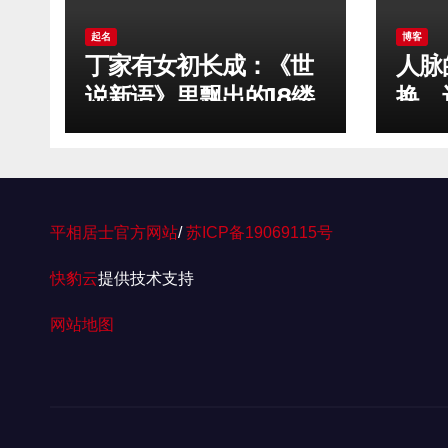
起名
博客
丁家有女初长成：《世
人脉
说新语》里飘出的18缕
换，
魏晋香风——丁姓女孩
话）
取名
平相居士官方网站
/
苏ICP备19069115号
快豹云
提供技术支持
网站地图