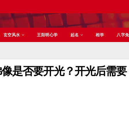
玄空风水
王阳明心学
起名
相学
八字
佛像是否要开光？开光后需要