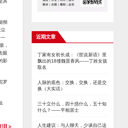
是具
能彻
惹尘
近期文章
子一
眼，
去眼
丁家有女初长成：《世说新语》里
的影
飘出的18缕魏晋香风——丁姓女孩
取名
陀罗
人脉的底色：交换，交换，还是交
换（大实话）
法
三十立什么，四十惑什么，五十知
什么？——平相居士
人生建议：与人聊天，少谈自己这
流泪