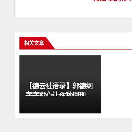
文
章
导
航
相关文章
【德云社语录】郭德纲
字字戳心让你秒回现
实，孟鹤堂时运赋让你
激动流泪