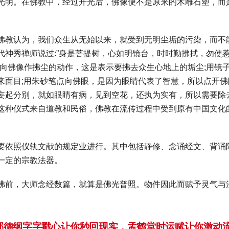
光明。在佛教中，经过开光后，佛像便不是原来的木雕石塑，而
佛教认为，我们众生从无始以来，就受到无明尘垢的污染，而不
代神秀禅师说过:”身是菩提树，心如明镜台，时时勤拂拭，勿使
巾向佛像作拂尘的动作，这是表示要拂去众生心地上的垢尘;用镜
来面目;用朱砂笔点向佛眼，是因为眼睛代表了智慧，所以点开佛
妄起分别，就如眼睛有病，见到空花，还执为实有，所以需要除
这种仪式来自道教和民俗，佛教在流传过程中受到原有中国文化
要依照仪轨文献的规定业进行。其中包括静修、念诵经文、背诵
一定的宗教法器。
佛前，大师念经数篇，就算是佛光普照。物件因此而赋予灵气与
郭德纲字字戳心让你秒回现实，孟鹤堂时运赋让你激动