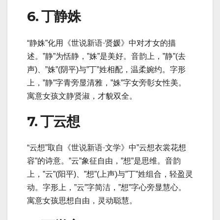
6. 丁静姝
“静姝”化用《世说新语·贤媛》中对才女的描
述。”静”为恬静，”姝”是美好。音韵上，”静”(去
声)、”姝”(阴平)与”丁”姓相配，温柔婉约。字形
上，”静”字青旁显清雅，”姝”字女旁彰女性美。
寓意女孩文静贤淑，才貌双全。
7. 丁云想
“云想”取自《世说新语·文学》中”云想衣裳花想
容”的诗意。”云”象征自由，”想”是思维。音韵
上，”云”(阳平)、”想”(上声)与”丁”姓组合，轻盈灵
动。字形上，”云”字简洁，”想”字心旁显慧心。
寓意女孩思想自由，灵动聪慧。