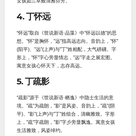
女孩如兰草般清雅芬芳。
4. 丁怀远
“怀远”取自《世说新语·品藻》中”怀远以德”的思
想。”怀”是胸怀，”远”指高远志向。音韵上，”怀”
(阳平)、”远”(上声)与”丁”姓相配，大气磅礴。字
形上，”怀”字心旁显情志，”远”字走之展宏图。
寓意女孩心怀天下，志存高远。
5. 丁疏影
“疏影”源于《世说新语·栖逸》中隐士生活的意
境。”疏”为疏朗，”影”是风姿。音韵上，”疏”(阴
平)、”影”(上声)与”丁”姓组合，清幽雅致。字形
上，”疏”字疏朗，”影”字彡旁显飘逸。寓意女孩
生活雅致，风姿绰约。