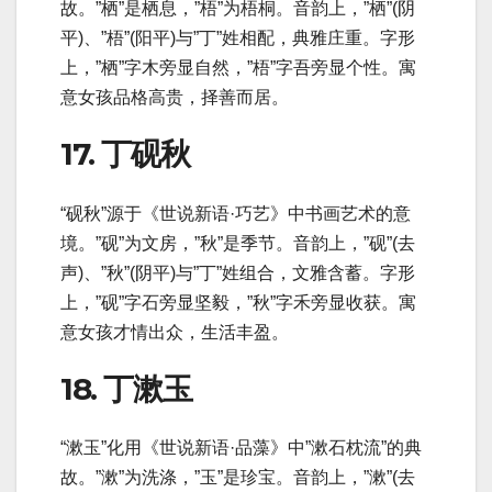
故。”栖”是栖息，”梧”为梧桐。音韵上，”栖”(阴
平)、”梧”(阳平)与”丁”姓相配，典雅庄重。字形
上，”栖”字木旁显自然，”梧”字吾旁显个性。寓
意女孩品格高贵，择善而居。
17. 丁砚秋
“砚秋”源于《世说新语·巧艺》中书画艺术的意
境。”砚”为文房，”秋”是季节。音韵上，”砚”(去
声)、”秋”(阴平)与”丁”姓组合，文雅含蓄。字形
上，”砚”字石旁显坚毅，”秋”字禾旁显收获。寓
意女孩才情出众，生活丰盈。
18. 丁漱玉
“漱玉”化用《世说新语·品藻》中”漱石枕流”的典
故。”漱”为洗涤，”玉”是珍宝。音韵上，”漱”(去