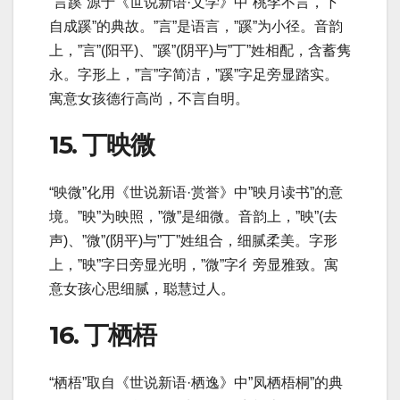
“言蹊”源于《世说新语·文学》中”桃李不言，下
自成蹊”的典故。”言”是语言，”蹊”为小径。音韵
上，”言”(阳平)、”蹊”(阴平)与”丁”姓相配，含蓄隽
永。字形上，”言”字简洁，”蹊”字足旁显踏实。
寓意女孩德行高尚，不言自明。
15. 丁映微
“映微”化用《世说新语·赏誉》中”映月读书”的意
境。”映”为映照，”微”是细微。音韵上，”映”(去
声)、”微”(阴平)与”丁”姓组合，细腻柔美。字形
上，”映”字日旁显光明，”微”字彳旁显雅致。寓
意女孩心思细腻，聪慧过人。
16. 丁栖梧
“栖梧”取自《世说新语·栖逸》中”凤栖梧桐”的典