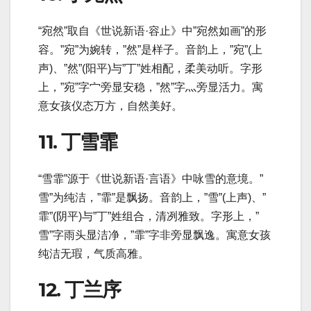
“宛然”取自《世说新语·容止》中”宛然如画”的形
容。”宛”为婉转，”然”是样子。音韵上，”宛”(上
声)、”然”(阳平)与”丁”姓相配，柔美动听。字形
上，”宛”字宀旁显安稳，”然”字灬旁显活力。寓
意女孩仪态万方，自然美好。
11. 丁雪霏
“雪霏”源于《世说新语·言语》中咏雪的意境。”
雪”为纯洁，”霏”是飘扬。音韵上，”雪”(上声)、”
霏”(阴平)与”丁”姓组合，清冽雅致。字形上，”
雪”字雨头显洁净，”霏”字非旁显飘逸。寓意女孩
纯洁无瑕，气质高雅。
12. 丁兰序