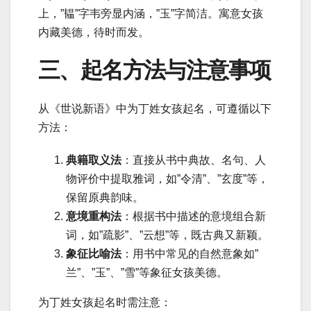
上，”韫”字韦旁显内涵，”玉”字简洁。寓意女孩
内藏美德，待时而发。
三、起名方法与注意事项
从《世说新语》中为丁姓女孩起名，可遵循以下
方法：
典籍取义法
：直接从书中典故、名句、人
物评价中提取雅词，如”令清”、”玄度”等，
保留原典韵味。
意境重构法
：根据书中描述的意境组合新
词，如”疏影”、”云想”等，既古典又新颖。
象征比喻法
：用书中常见的自然意象如”
兰”、”玉”、”雪”等象征女孩美德。
为丁姓女孩起名时需注意：