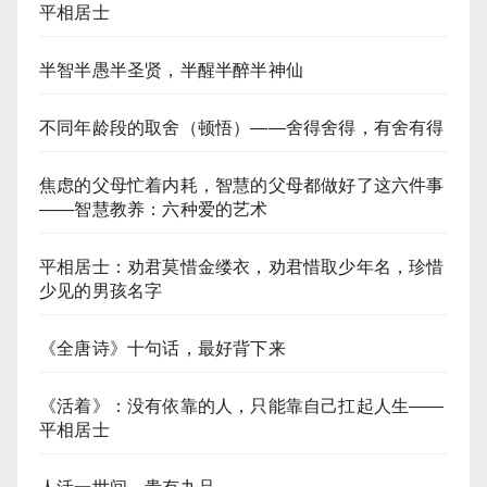
平相居士
半智半愚半圣贤，半醒半醉半神仙
不同年龄段的取舍（顿悟）——舍得舍得，有舍有得
焦虑的父母忙着内耗，智慧的父母都做好了这六件事
——智慧教养：六种爱的艺术​
平相居士：劝君莫惜金缕衣，劝君惜取少年名，珍惜
少见的男孩名字
《全唐诗》十句话，最好背下来
《活着》：没有依靠的人，只能靠自己扛起人生——
平相居士