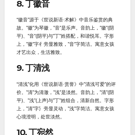
8. 丁徽音
“徽音”源于《世说新语·术解》中音乐鉴赏的典
故。”徽”为琴徽，”音”是乐声。音韵上，”徽”(阴
平)、”音”(阴平)与”丁”姓搭配，和谐悦耳。字形
上，”徽”字彳旁显雅致，”音”字简洁。寓意女孩
才艺出众，生活雅致。
9. 丁清浅
“清浅”化用《世说新语·赏誉》中”清浅可爱”的评
价。”清”为清澈，”浅”是淡然。音韵上，”清”(阴
平)、”浅”(上声)与”丁”姓组合，清新自然。字形
上，”清”字氵旁显灵动，”浅”字简洁。寓意女孩
心境澄明，处世淡然。
10. 丁宛然