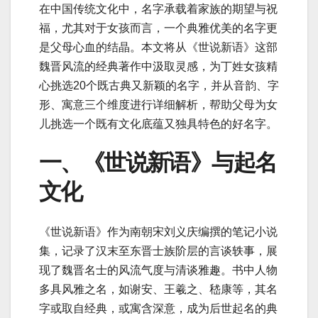
在中国传统文化中，名字承载着家族的期望与祝
福，尤其对于女孩而言，一个典雅优美的名字更
是父母心血的结晶。本文将从《世说新语》这部
魏晋风流的经典著作中汲取灵感，为丁姓女孩精
心挑选20个既古典又新颖的名字，并从音韵、字
形、寓意三个维度进行详细解析，帮助父母为女
儿挑选一个既有文化底蕴又独具特色的好名字。
一、《世说新语》与起名
文化
《世说新语》作为南朝宋刘义庆编撰的笔记小说
集，记录了汉末至东晋士族阶层的言谈轶事，展
现了魏晋名士的风流气度与清谈雅趣。书中人物
多具风雅之名，如谢安、王羲之、嵇康等，其名
字或取自经典，或寓含深意，成为后世起名的典