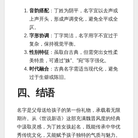
音韵搭配
：丁姓为阴平，名字宜以去声或
上声开头，形成声调变化，避免全平或全
仄。
字形协调
：丁字简洁，名字用字不宜过于
复杂，保持视觉平衡。
性别特征
：虽取自古典，但需突出女性柔
美特质，可通过”姝”、”宛”等字强化。
时代融合
：古典名字需适当现代化，避免
过于生僻或陈旧。
四、结语
名字是父母送给孩子的第一份礼物，承载着无限
期许。从《世说新语》这部充满魏晋风度的经典
中汲取灵感，为丁姓女孩起名，既能传承中华优
秀传统文化，又能赋予孩子独特的气质与魅力。