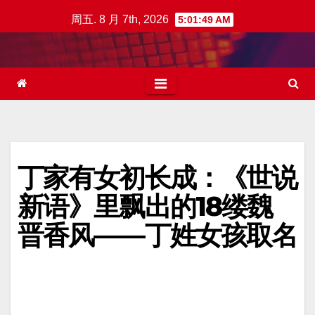
跳
周五. 8 月 7th, 2026
5:01:50 AM
至
内
容
丁家有女初长成：《世说
新语》里飘出的18缕魏
晋香风——丁姓女孩取名