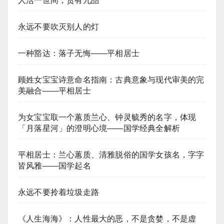
人活一世间，贵有九品
永远不要吹灭别人的灯
一种豁达：落子无悔——平相居士
顾姓女宝宝诗意命名指南：古典意象与现代审美的完
美融合——平相居士
为女宝宝取一个蕙质兰心、钟灵毓秀的名字，体现
「月落星河」的澄明心境——国学经典全解析
平相居士：兰心蕙质、清雅脱俗的国学女孩名，字字
皆风雅——国学起名
永远不要拎着垃圾走路
《人生海海》：人性最大的恶，不是贪婪，不是虚