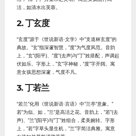
洁，如清水出芙蓉。
2. 丁玄度
“玄度”源于《世说新语·文学》中”支道林玄度”的
典故。”玄”指深邃智慧，”度”为气度风范。音韵
上，”玄”(阳平)、”度”(去声)与”丁”姓搭配，声调起
伏如乐。字形上，”玄”字神秘，”度”字开阔。寓
意女孩思想深邃，气度不凡。
3. 丁若兰
“若兰”化用《世说新语·言语》中”兰亭”意象。”
若”为似、如，”兰”是高洁之花。音韵上，”若”(去
声)、”兰”(阳平)与”丁”姓组合，柔美婉转。字形
上，”若”字草头显生机，”兰”字简洁典雅。寓意