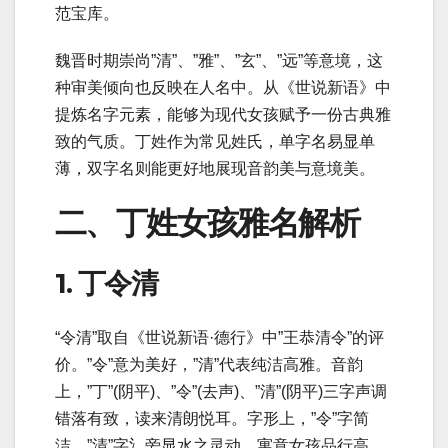
范宝库。
魏晋时期崇尚”清”、”雅”、”玄”、”远”等意境，这
种审美倾向也反映在人名中。从《世说新语》中
提炼名字元素，能够为现代女孩赋予一份古典雅
致的气质。丁姓作为常见姓氏，单字名易显单
薄，双字名则能更好地展现音韵美与意境美。
二、丁姓女孩雅名解析
1. 丁令清
“令清”取自《世说新语·德行》中”王恭清令”的评
价。”令”意为美好，”清”代表纯洁高雅。音韵
上，”丁”(阴平)、”令”(去声)、”清”(阴平)三字声调
错落有致，读来清朗悦耳。字形上，”令”字简
洁，”清”字氵旁显水之灵动。寓意女孩品行高