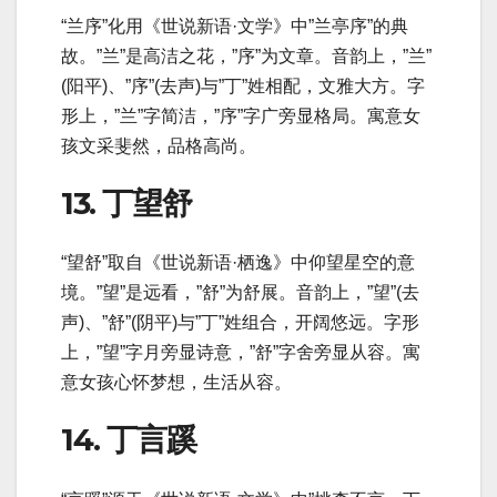
“兰序”化用《世说新语·文学》中”兰亭序”的典
故。”兰”是高洁之花，”序”为文章。音韵上，”兰”
(阳平)、”序”(去声)与”丁”姓相配，文雅大方。字
形上，”兰”字简洁，”序”字广旁显格局。寓意女
孩文采斐然，品格高尚。
13. 丁望舒
“望舒”取自《世说新语·栖逸》中仰望星空的意
境。”望”是远看，”舒”为舒展。音韵上，”望”(去
声)、”舒”(阴平)与”丁”姓组合，开阔悠远。字形
上，”望”字月旁显诗意，”舒”字舍旁显从容。寓
意女孩心怀梦想，生活从容。
14. 丁言蹊