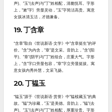
声)、”玉”(去声)与”丁”姓相配，清脆悦耳。字形
上，”漱”字氵旁显灵动，”玉”字简洁高贵。寓意
女孩冰清玉洁，才德兼备。
19. 丁含章
“含章”取自《世说新语·文学》中”含章挺生”的评
价。”含”为内含，”章”是文采。音韵上，”含”(阳
平)、”章”(阴平)与”丁”姓组合，庄重大气。字形
上，”含”字口旁显包容，”章”字立旁显挺拔。寓
意女孩内秀外慧，文采飞扬。
20. 丁韫玉
“韫玉”源于《世说新语·赏誉》中”韫椟藏玉”的典
故。”韫”为珍藏，”玉”是美德。音韵上，”韫”(去
声)、”玉”(去声)与”丁”姓相配，厚重珍贵。字形