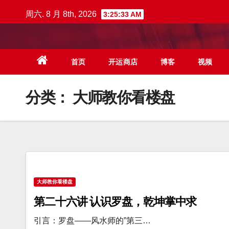
跳
周六. 8 月 8th, 2026
3:25:34 AM
至
内
容
首页
开运商店
博客
视频
分类：
大师教你看楼盘
大师教你看楼盘
第二十六讲 认识罗盘，乾坤掌中求
引言：罗盘——风水师的”第三…