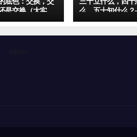
的底色：交换，交
三十立什么，四十
还是交换（大实
么，五十知什么？
平相居士
百度统计