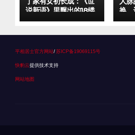
丁家有女初长成：《世
人脉
说新语》里飘出的18缕
换，
魏晋香风——丁姓女孩
话）
取名
平相居士官方网站
/
苏ICP备19069115号
快豹云
提供技术支持
网站地图