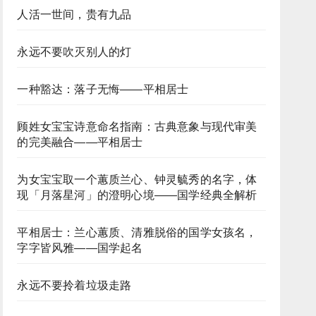
人活一世间，贵有九品
永远不要吹灭别人的灯
一种豁达：落子无悔——平相居士
顾姓女宝宝诗意命名指南：古典意象与现代审美
的完美融合——平相居士
为女宝宝取一个蕙质兰心、钟灵毓秀的名字，体
现「月落星河」的澄明心境——国学经典全解析
平相居士：兰心蕙质、清雅脱俗的国学女孩名，
字字皆风雅——国学起名
永远不要拎着垃圾走路