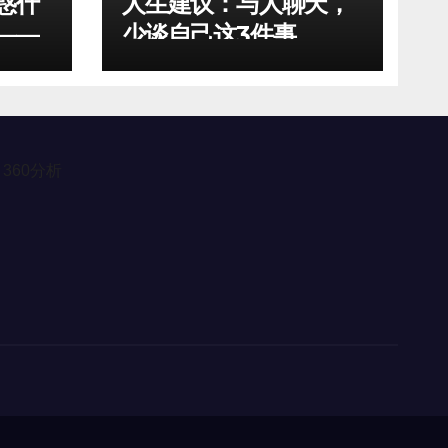
惑什
人生建议：与人聊天，
——
少谈自己这3件事
360分析