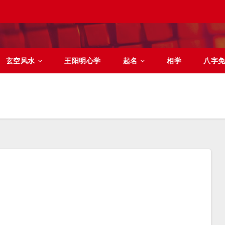
玄空风水
王阳明心学
起名
相学
八字