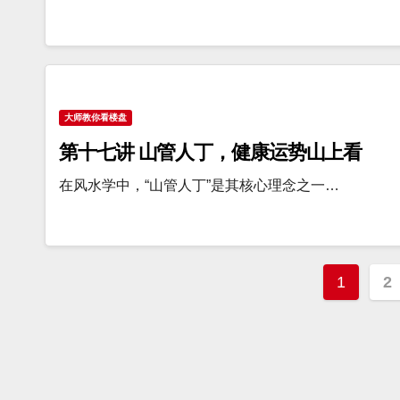
大师教你看楼盘
第十七讲 山管人丁，健康运势山上看
在风水学中，“山管人丁”是其核心理念之一…
文
1
2
章
分
页