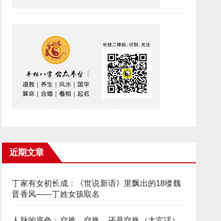
近期文章
丁家有女初长成：《世说新语》里飘出的18缕魏
晋香风——丁姓女孩取名
人脉的底色：交换，交换，还是交换（大实话）