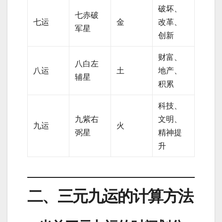
破坏、
七赤破
七运
金
改革、
军星
创新
财富、
八白左
八运
土
地产、
辅星
积累
科技、
九紫右
文明、
九运
火
弼星
精神提
升
二、三元九运的计算方法