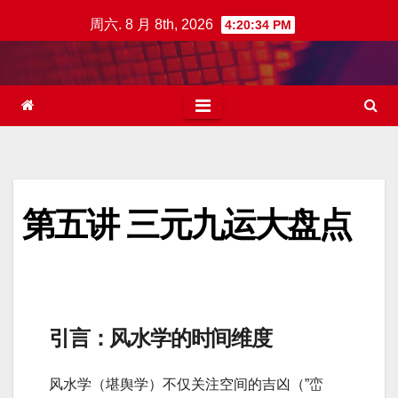
跳
周六. 8 月 8th, 2026
4:20:35 PM
至
内
容
第五讲 三元九运大盘点
引言：风水学的时间维度
风水学（堪舆学）不仅关注空间的吉凶（”峦