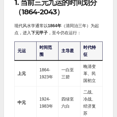
1. 当前三元九运的时间划分
（1864-2043）
现代风水学通常以
1864年
（清同治三年）为起
点，进入
下元甲子
，至今仍在运行：
时间范
时代特
元运
主导星
围
征
晚清变
1864-
一白至
上元
革、民
1923年
三碧
国初立
二战、
1924-
四绿至
冷战、
中元
1983年
六白
经济复
苏