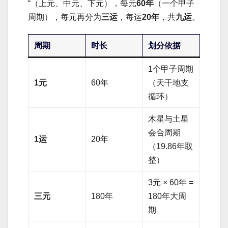
“（上元、中元、下元），每元
60年
（一个甲子
周期），每元再分为
三运
，每运
20年
，共
九运
。
周期
时长
划分依据
1个甲子周期
1元
60年
（天干地支
循环）
木星与土星
会合周期
1运
20年
（19.86年取
整）
3元 × 60年 =
三元
180年
180年大周
期