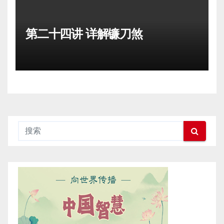
第二十四讲 详解镰刀煞