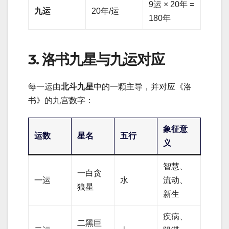
9运 × 20年 =
九运
20年/运
180年
3. 洛书九星与九运对应
每一运由
北斗九星
中的一颗主导，并对应《洛
书》的九宫数字：
象征意
运数
星名
五行
义
智慧、
一白贪
一运
水
流动、
狼星
新生
疾病、
二黑巨