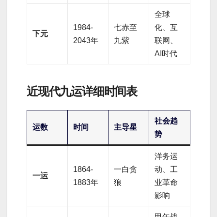
全球
1984-
七赤至
化、互
下元
2043年
九紫
联网、
AI时代
近现代九运详细时间表
社会趋
运数
时间
主导星
势
洋务运
1864-
一白贪
动、工
一运
1883年
狼
业革命
影响
甲午战