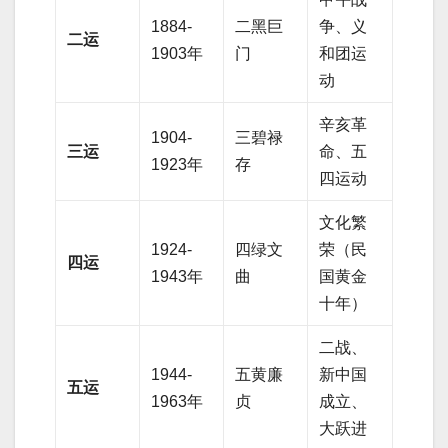
1884-
二黑巨
争、义
二运
1903年
门
和团运
动
辛亥革
1904-
三碧禄
三运
命、五
1923年
存
四运动
文化繁
1924-
四绿文
荣（民
四运
1943年
曲
国黄金
十年）
二战、
1944-
五黄廉
新中国
五运
1963年
贞
成立、
大跃进