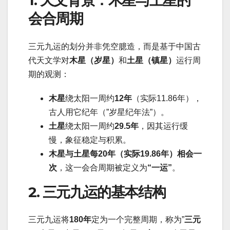
1. 天文背景：木星与土星的
会合周期
三元九运的划分并非凭空臆造，而是基于中国古
代天文学对
木星（岁星）
和
土星（镇星）
运行周
期的观测：
木星
绕太阳一周约
12年
（实际11.86年），
古人用它纪年（”岁星纪年法”）。
土星
绕太阳一周约
29.5年
，因其运行缓
慢，象征稳定与积累。
木星与土星每20年（实际19.86年）相会一
次
，这一会合周期被定义为
“一运”
。
2. 三元九运的基本结构
三元九运将
180年
定为一个完整周期，称为”
三元