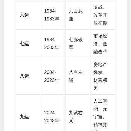
冷战、
1964-
六白武
六运
改革开
1983年
曲
放初期
市场经
1984-
七赤破
七运
济、金
2003年
军
融改革
房地产
2004-
八白左
爆发、
八运
2023年
辅
财富积
累
人工智
能、元
2024-
九紫右
九运
宇宙、
2043年
弼
精神觉