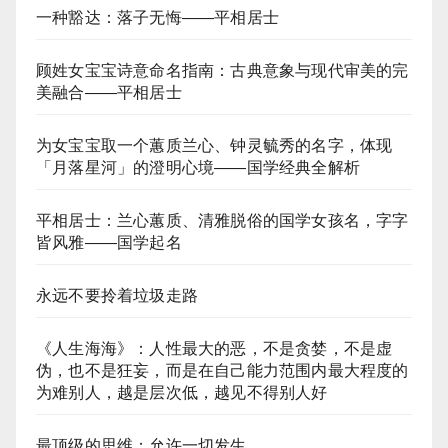
一种豁达：落子无悔——平相居士
顾姓女宝宝诗意命名指南：古典意象与现代审美的完
美融合——平相居士
为女宝宝取一个蕙质兰心、钟灵毓秀的名字，体现
「月落星河」的澄明心境——国学经典全解析
平相居士：兰心蕙质、清雅脱俗的国学女孩名，字字
皆风雅——国学起名
永远不要拎着垃圾走路
《人生海海》：人性最大的恶，不是贪婪，不是虚
伪，也不是狂妄，而是在自己能力范围内最大程度的
为难别人，越是层次低，越见不得别人好
最顶级的思维：允许一切发生