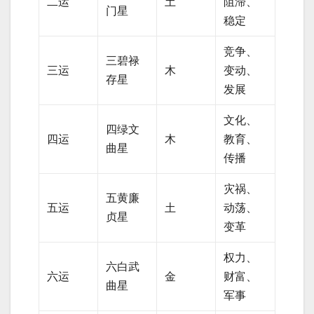
二运
土
阻滞、
门星
稳定
竞争、
三碧禄
三运
木
变动、
存星
发展
文化、
四绿文
四运
木
教育、
曲星
传播
灾祸、
五黄廉
五运
土
动荡、
贞星
变革
权力、
六白武
六运
金
财富、
曲星
军事