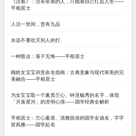
《活着》：没有依靠的人，只能靠自己扛起人生——
平相居士
人活一世间，贵有九品
永远不要吹灭别人的灯
一种豁达：落子无悔——平相居士
顾姓女宝宝诗意命名指南：古典意象与现代审美的完
美融合——平相居士
为女宝宝取一个蕙质兰心、钟灵毓秀的名字，体现
「月落星河」的澄明心境——国学经典全解析
平相居士：兰心蕙质、清雅脱俗的国学女孩名，字字
皆风雅——国学起名