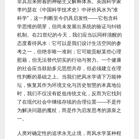
非其后来附着的神秘主义解释体系。英国科学家
李约瑟在《中国科学技术史》中评价风水为”准
科学”，这一判断至今仍具启发性——它包含科
学思维的萌芽，但尚未发展出系统的验证与纠错
机制。在21世纪的今天，我们应当以同样清醒的
态度看待风水：它可以是我们设计生活空间的参
考之一，但绝非唯一准则；它可能贡献某些心理
慰藉，但无法替代切实的行动与努力。一个健康
的社会应当鼓励多元思想共存，但必须建立在理
性判断的基础之上。当我们把风水学请下万能神
坛，恢复其作为环境文化与历史智慧的本真地位
时，我们不仅没有贬低传统文化，反而为它找到
了在现代社会中继续存续的合理位置——不是作
为解决问题的魔杖，而是作为启发思考的源泉之
一。
人类对确定性的追求永无止境，而风水学某种程