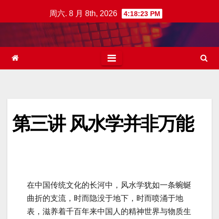
跳
周六. 8 月 8th, 2026
4:18:24 PM
至
内
容
第三讲 风水学并非万能
在中国传统文化的长河中，风水学犹如一条蜿蜒
曲折的支流，时而隐没于地下，时而喷涌于地
表，滋养着千百年来中国人的精神世界与物质生