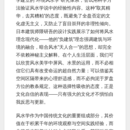
学建立的”环境风水学”研究体系，尝试用科学方
法验证风水学说中的经验性内容。这种”取其精
华，去其糟粕”的态度，既避免了全盘否定的文
化虚无主义，又防止了盲目崇拜的非理性倾向。
日本建筑师隈研吾的设计实践展示了如何将风水
理念现代化——他的”负建筑”理念强调建筑与环
境的融合，暗合风水”天人合一”的思想，却完全
不依赖神秘主义解释。在个人生活层面，我们可
以欣赏风水美学中屏风、水景的运用，而不必相
信它们具有改变命运的超自然力量；可以借鉴其
空间区隔带来的心理舒适感，而不必拘泥于罗盘
方位的教条规定。这种选择性吸收的态度，正是
文化自信的表现——只有强大的文化才不惧怕自
我反思与更新。
风水学作为中国传统文化的重要组成部分，其价
值在于积累千年的环境观察与空间实践经验，而