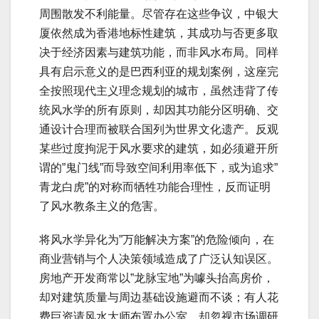
周围散发不利能量。尽管存在这些争议，中银大
厦依然成为香港地标性建筑，其成功与否更多取
决于经济因素与建筑功能，而非风水布局。同样
具有启示意义的是巴西利亚的规划案例，这座完
全按照现代主义理念规划的城市，虽然违背了传
统风水学的所有原则，却因其功能分区明确、交
通设计合理而被联合国列为世界文化遗产。反观
某些过度拘泥于风水要求的建筑，如必须避开所
谓的”鬼门线”而导致空间利用率低下，或为追求”
青龙白虎”的对称而牺牲功能合理性，反而证明
了风水教条主义的危害。
将风水学异化为”万能解决方案”的危险倾向，在
商业营销与个人决策领域造成了广泛认知误区。
房地产开发商常以”龙脉宝地”为噱头抬高房价，
却对建筑质量与周边基础设施避而不谈；有人花
费巨资请风水大师布置办公室，却忽视市场调研