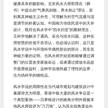
健康具有积极影响。北宋风水大师郭璞在《葬
书》中提出的”气乘风则散，界水则止”理论，若
剥离其神秘主义外壳，可理解为对空气流通与湿
度调节的朴素认知。中国南方传统民居中的天井
设计，既符合风水学中”四水归堂”的聚财理念，
又科学地解决了通风、采光与排水问题。这种实
用智慧的价值不容否认，但必须认识到，这只是
风水学说中与环境科学偶然契合的部分，而非其
神秘力量的证明。当风水师开始宣称能够通过调
整门的位置改变家族命运，或者通过摆放水晶提
升股票收益时，这种学说便跨越了理性的边界，
沦为伪科学的牺牲品。
风水学说的局限性在当代城市规划与建筑设计中
暴露得尤为明显。香港中银大厦的风水争议是一
个典型案例——贝聿铭设计的棱角分明外观被本
地风水师批评为”刀刃煞”，认为其尖锐角度会向