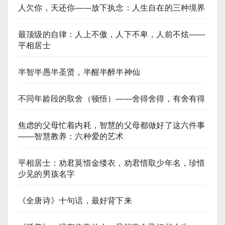
人欠你，天还你——放下执念：人生自在的三种境界
最顶级的自律：人上不傲，人下不卑，人前不炫——
平相居士
半智半愚半圣贤，半醒半醉半神仙
不同年龄段的取舍（顿悟）——舍得舍得，有舍有得
焦虑的父母忙着内耗，智慧的父母都做好了这六件事
——智慧教养：六种爱的艺术​
平相居士：劝君莫惜金缕衣，劝君惜取少年名，珍惜
少见的男孩名字
《全唐诗》十句话，最好背下来